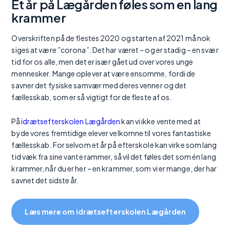
Et år på Lægården føles som en lang
krammer
Overskriften på de flestes 2020 og starten af 2021 må nok
siges at være ”corona”. Det har været – og er stadig – en svær
tid for os alle, men det er især gået ud over vores unge
mennesker. Mange oplever at være ensomme, fordi de
savner det fysiske samvær med deres venner og det
fællesskab, som er så vigtigt for de fleste af os.
På
idrætsefterskolen Lægården
kan vi ikke vente med at
byde vores fremtidige elever velkomne til vores fantastiske
fællesskab. For selvom et år på efterskole kan virke som lang
tid væk fra sine vante rammer, så vil det føles det som én lang
krammer, når du er her – en krammer, som vi er mange, der har
savnet det sidste år.
Læs mere om idrætsefterskolen Lægården