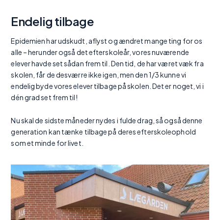
Endelig tilbage
Epidemien har udskudt, aflyst og ændret mange ting for os
alle – herunder også det efterskoleår, vores nuværende
elever havde set sådan frem til. Den tid, de har været væk fra
skolen, får de desværre ikke igen, men den 1/3 kunne vi
endelig byde vores elever tilbage på skolen. Det er noget, vi i
dén grad set frem til!
Nu skal de sidste måneder nydes i fulde drag, så også denne
generation kan tænke tilbage på deres efterskoleophold
som et minde for livet.