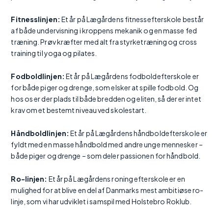
Fitnesslinjen:
Et år på Lægårdens fitnessefterskole består
af både undervisning i kroppens mekanik og en masse fed
træning. Prøv kræfter med alt fra styrketræning og cross
training til yoga og pilates.
Fodboldlinjen:
Et år på Lægårdens fodboldefterskole er
for både piger og drenge, som elsker at spille fodbold. Og
hos os er der plads til både bredden og eliten, så der er intet
krav om et bestemt niveau ved skolestart.
Håndboldlinjen:
Et år på Lægårdens håndboldefterskole er
fyldt med en masse håndbold med andre unge mennesker –
både piger og drenge – som deler passionen for håndbold.
Ro-linjen:
Et år på Lægårdens roning efterskole er en
mulighed for at blive en del af Danmarks mest ambitiøse ro-
linje, som vi har udviklet i samspil med Holstebro Roklub.