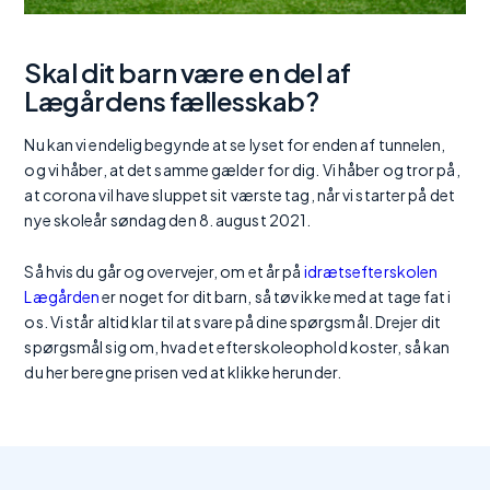
Skal dit barn være en del af
Lægårdens fællesskab?
Nu kan vi endelig begynde at se lyset for enden af tunnelen,
og vi håber, at det samme gælder for dig. Vi håber og tror på,
at corona vil have sluppet sit værste tag, når vi starter på det
nye skoleår søndag den 8. august 2021.
Så hvis du går og overvejer, om et år på
idrætsefterskolen
Lægården
er noget for dit barn, så tøv ikke med at tage fat i
os. Vi står altid klar til at svare på dine spørgsmål. Drejer dit
spørgsmål sig om, hvad et efterskoleophold koster, så kan
du her beregne prisen ved at klikke herunder.