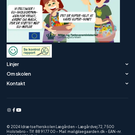
Linjer
Om skolen
Kontakt
© 2024 Idrætsefterskolen Lægården – Lægårdvej 72, 7500
Holstebro –
Tlf: 88 91 77 00
–
Mail:
mail@laegaarden.dk
– EAN-nr.