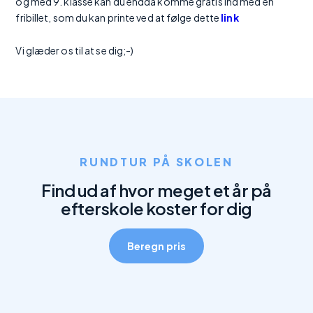
og med 9. klasse kan du endda komme gratis ind med en
fribillet, som du kan printe ved at følge dette
link
Vi glæder os til at se dig;-)
RUNDTUR PÅ SKOLEN
Find ud af hvor meget et år på
efterskole koster for dig
Beregn pris