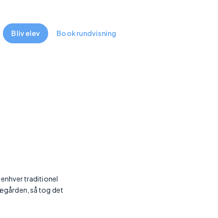
Viden
Nyheder
Optagelse
Bliv elev
Book rundvisning
 enhver traditionel
 Lægården, så tog det