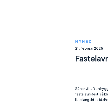
NYHED
21. februar 2025
Fastelav
Så har vi haft en hyg
fastelavnsfest, så b
ikke lang tid at få sl