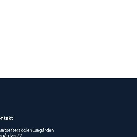
ntakt
rætsefterskolen Lægården
gårdvej 72