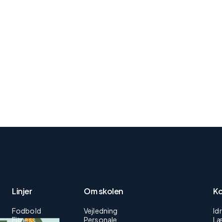
Linjer
Om skolen
Ko
Fodbold
Vejledning
Id
Fitness
Personale
Læ