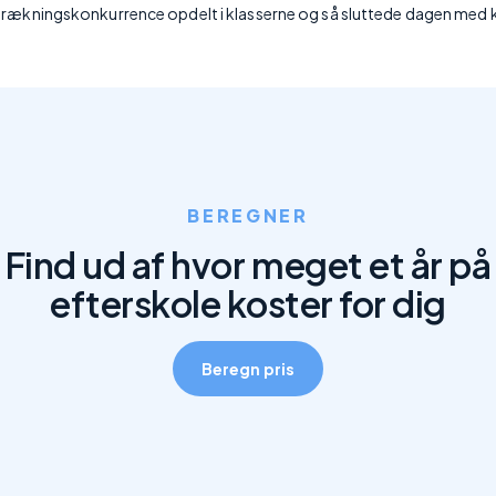
ovtrækningskonkurrence opdelt i klasserne og så sluttede dagen med
BEREGNER
Find ud af hvor meget et år på
efterskole koster for dig
Beregn pris