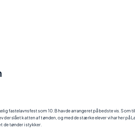
Undervisning
Linjer
Om skolen
Log ind
n
gelig fastelavnsfest som 10. B havde arrangeret på bedste vis. Som til
lev der slået katten af tønden, og med de stærke elever vi har her på
ået de tønder i stykker.