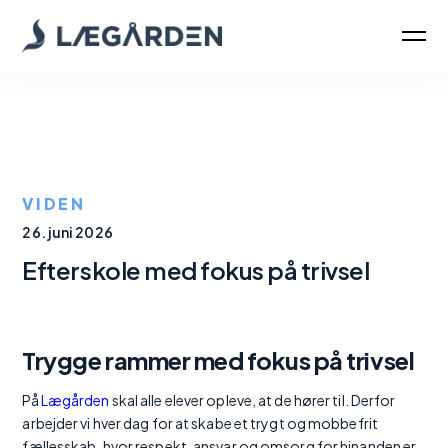
VIDEN
26. juni 2026
Efterskole med fokus på trivsel
Trygge rammer med fokus på trivsel
På
Lægården
skal alle elever opleve, at de hører til. Derfor
arbejder vi hver dag for at skabe et trygt og mobbefrit
fællesskab, hvor respekt, ansvar og omsorg for hinanden er