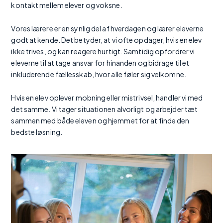
kontakt mellem elever og voksne.
Vores lærere er en synlig del af hverdagen og lærer eleverne
godt at kende. Det betyder, at vi ofte opdager, hvis en elev
ikke trives, og kan reagere hurtigt. Samtidig opfordrer vi
eleverne til at tage ansvar for hinanden og bidrage til et
inkluderende fællesskab, hvor alle føler sig velkomne.
Hvis en elev oplever mobning eller mistrivsel, handler vi med
det samme. Vi tager situationen alvorligt og arbejder tæt
sammen med både eleven og hjemmet for at finde den
bedste løsning.