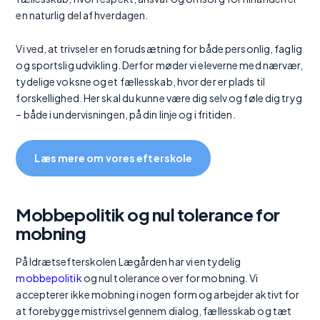
en naturlig del af hverdagen.
Vi ved, at trivsel er en forudsætning for både personlig, faglig
og sportslig udvikling. Derfor møder vi eleverne med nærvær,
tydelige voksne og et fællesskab, hvor der er plads til
forskellighed. Her skal du kunne være dig selv og føle dig tryg
– både i undervisningen, på din linje og i fritiden.
Læs mere om vores efterskole
Mobbepolitik og nul tolerance for
mobning
På Idrætsefterskolen Lægården har vi en tydelig
mobbepolitik
og nul tolerance over for mobning. Vi
accepterer ikke mobning i nogen form og arbejder aktivt for
at forebygge mistrivsel gennem dialog, fællesskab og tæt