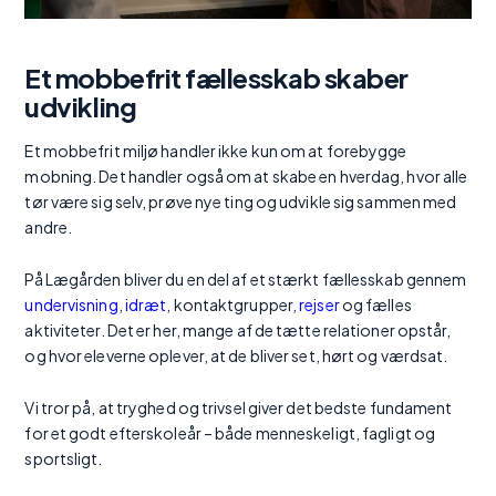
Et mobbefrit fællesskab skaber
udvikling
Et mobbefrit miljø handler ikke kun om at forebygge
mobning. Det handler også om at skabe en hverdag, hvor alle
tør være sig selv, prøve nye ting og udvikle sig sammen med
andre.
På Lægården bliver du en del af et stærkt fællesskab gennem
undervisning
,
idræt
, kontaktgrupper,
rejser
og fælles
aktiviteter. Det er her, mange af de tætte relationer opstår,
og hvor eleverne oplever, at de bliver set, hørt og værdsat.
Vi tror på, at tryghed og trivsel giver det bedste fundament
for et godt efterskoleår – både menneskeligt, fagligt og
sportsligt.