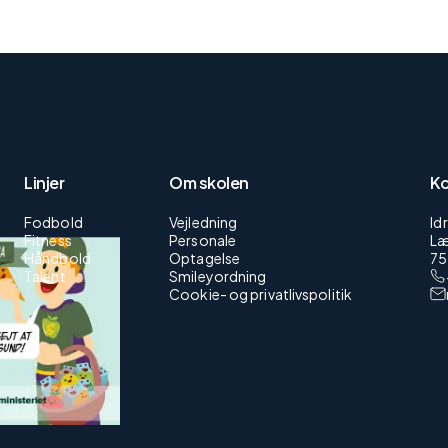
Linjer
Om skolen
Ko
Fodbold
Vejledning
Id
Fitness
Personale
Læ
Håndbold
Optagelse
75
Talent
Smileyordning
Cookie- og privatlivspolitik