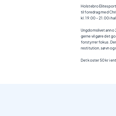
Holstebro Elitespor
til foredrag med Ch
kl. 19.00 – 21.00 i 
Ungdomslivet anno 2
gerne vil gøre det god
forstyrrer fokus. De
restitution, søvn og
Det koster 50 kr i en