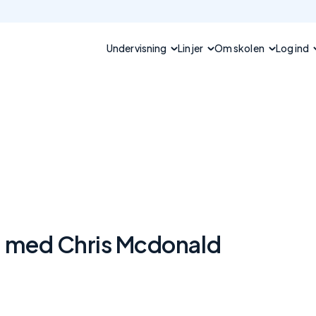
Undervisning
Linjer
Om skolen
Log ind
 med Chris Mcdonald