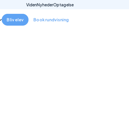
Viden
Nyheder
Optagelse
Bliv elev
Book rundvisning