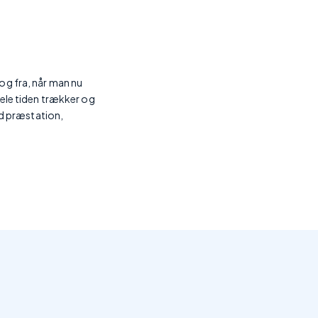
g fra, når man nu
 hele tiden trækker og
ed præstation,