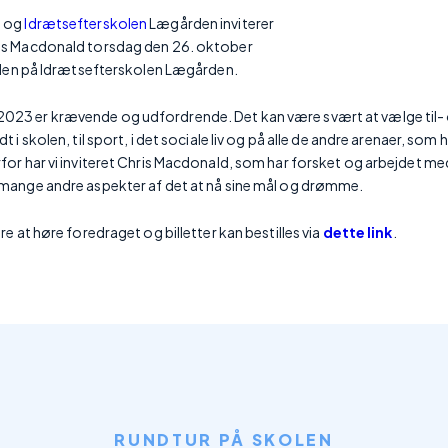
t og
Idrætsefterskolen
Lægården inviterer
ris Macdonald torsdag den 26. oktober
hallen på Idrætsefterskolen Lægården.
023 er krævende og udfordrende. Det kan være svært at vælge til- o
t i skolen, til sport, i det sociale liv og på alle de andre arenaer, som
rfor har vi inviteret Chris Macdonald, som har forsket og arbejdet m
 mange andre aspekter af det at nå sine mål og drømme.
tre at høre foredraget og billetter kan bestilles via
dette link
.
RUNDTUR PÅ SKOLEN