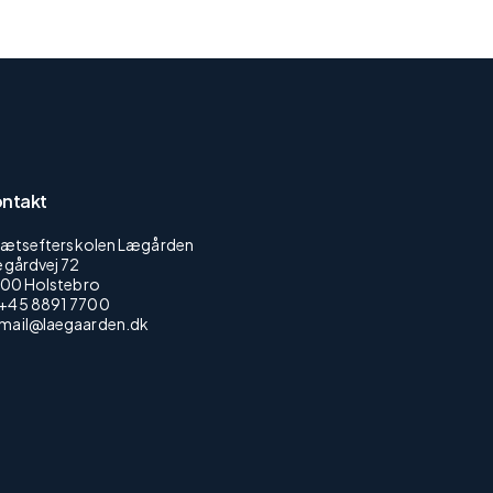
ntakt
rætsefterskolen Lægården
gårdvej 72
00 Holstebro
+45 8891 7700
mail@laegaarden.dk